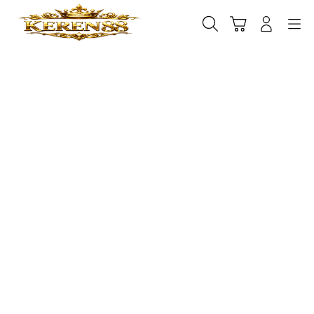
Skip
to
Cari
Troli
Login
Navigation
content